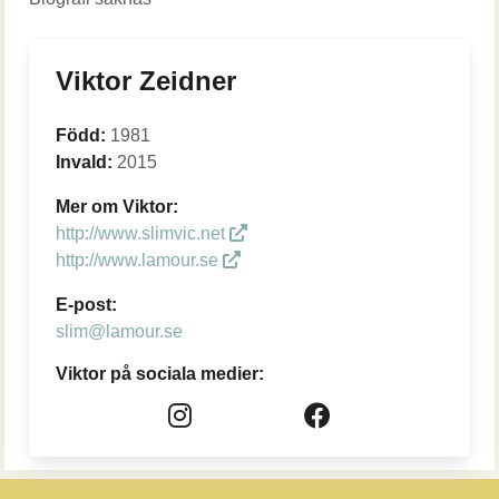
Viktor Zeidner
Född:
1981
Invald:
2015
Mer om Viktor:
http://www.slimvic.net
http://www.lamour.se
E-post:
slim@lamour.se
Viktor på sociala medier: