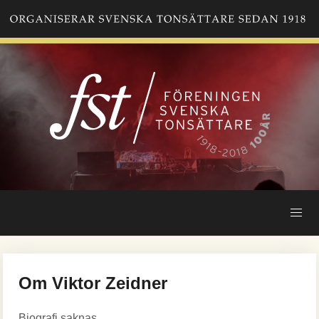
Hoppa
till
huvudinnehåll
Om Viktor Zeidner
Biografi saknas