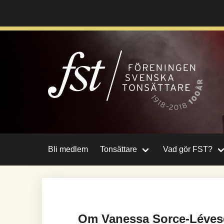
Hoppa
till
huvudinnehåll
Bli medlem
Tonsättare
Vad gör FST?
Om Vanessa Sorce-Léve