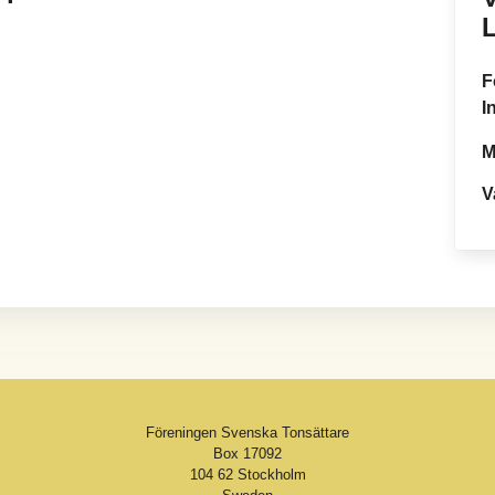
F
I
M
V
Föreningen Svenska Tonsättare
Box 17092
104 62 Stockholm