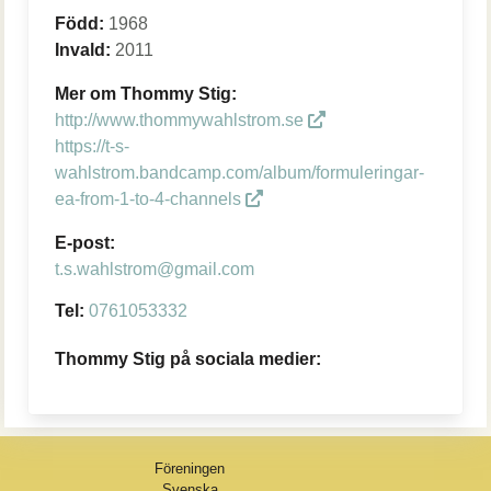
Född:
1968
Invald:
2011
Mer om Thommy Stig:
http://www.thommywahlstrom.se
https://t-s-
wahlstrom.bandcamp.com/album/formuleringar-
ea-from-1-to-4-channels
E-post:
t.s.wahlstrom@gmail.com
Tel:
0761053332
Thommy Stig på sociala medier:
Föreningen
Svenska