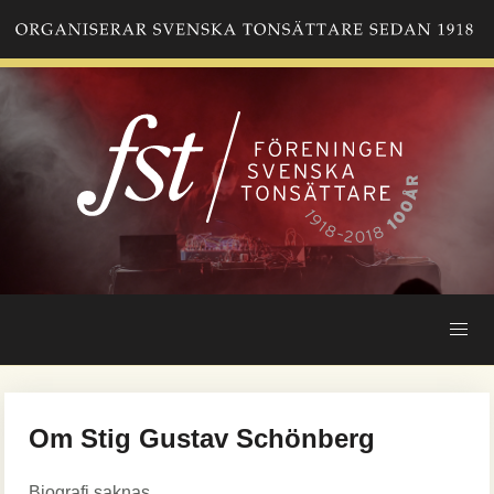
Hoppa
till
huvudinnehåll
Om Stig Gustav Schönberg
Biografi saknas