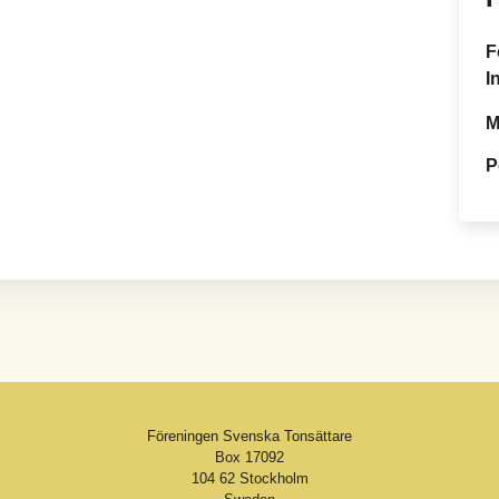
F
I
M
P
Föreningen Svenska Tonsättare
Box 17092
104 62 Stockholm