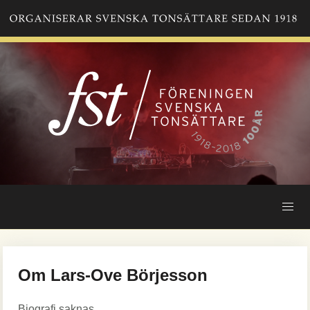
Hoppa
till
huvudinnehåll
Om Lars-Ove Börjesson
Biografi saknas