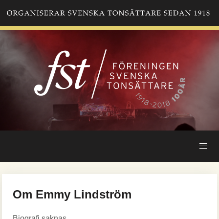
Hoppa
till
huvudinnehåll
Om Emmy Lindström
Biografi saknas