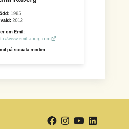
ödd:
1985
nvald:
2012
er om Emil:
ttp://www.emilraberg.com
mil på sociala medier: