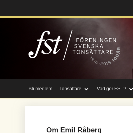
Hoppa
till
huvudinnehåll
Bli medlem
Tonsättare
Vad gör FST?
Om Emil Råberg