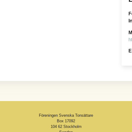
F
I
M
h
E
Föreningen Svenska Tonsättare
Box 17092
104 62 Stockholm