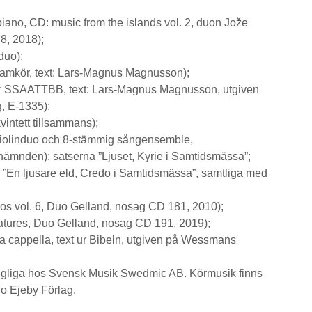
 piano, CD: music from the islands vol. 2, duon Jože
8, 2018);
duo);
amkör, text: Lars-Magnus Magnusson);
ör SSAATTBB, text: Lars-Magnus Magnusson, utgiven
, E-1335);
vintett tillsammans);
 violinduo och 8-stämmig sångensemble,
ämnden): satserna ”Ljuset, Kyrie i Samtidsmässa”;
”En ljusare eld, Credo i Samtidsmässa”, samtliga med
uos vol. 6, Duo Gelland, nosag CD 181, 2010);
iatures, Duo Gelland, nosag CD 191, 2019);
a cappella, text ur Bibeln, utgiven på Wessmans
gängliga hos Svensk Musik Swedmic AB. Körmusik finns
o Ejeby Förlag.