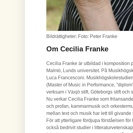
Bildrättigheter: Foto: Peter Franke
Om Cecilia Franke
Cecilia Franke är utbildad i komposition
Malmö, Lunds universitet. På Musikhögsko
Luca Francesconi. Musikhögskolestudier
(Master of Music in Performance, ”diplom”
verksam i Växjö stift, Göteborgs stift och s
Nu verkar Cecilia Franke som frilansand
och profan, kammarmusik och orkestermusi
mellan text och musik har lett till givand
För att ytterligare fördjupa förståelsen fö
också bedrivit studier i litteraturvetenska