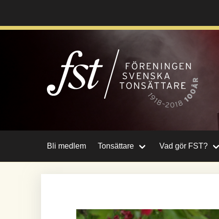
Hoppa
till
huvudinnehåll
Bli medlem
Tonsättare
Vad gör FST?