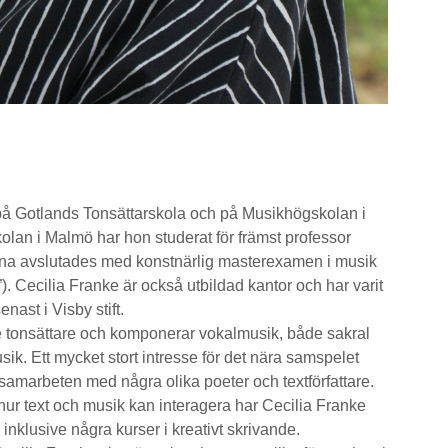
 på Gotlands Tonsättarskola och på Musikhögskolan i
lan i Malmö har hon studerat för främst professor
na avslutades med konstnärlig masterexamen i musik
). Cecilia Franke är också utbildad kantor och har varit
enast i Visby stift.
e tonsättare och komponerar vokalmusik, både sakral
k. Ett mycket stort intresse för det nära samspelet
e samarbeten med några olika poeter och textförfattare.
r hur text och musik kan interagera har Cecilia Franke
p inklusive några kurser i kreativt skrivande.