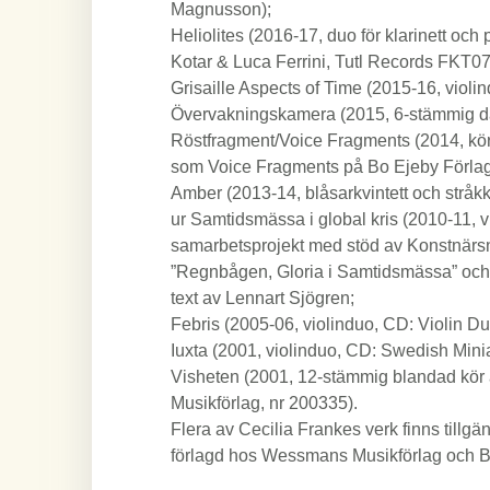
Magnusson);
Heliolites (2016-17, duo för klarinett och
Kotar & Luca Ferrini, Tutl Records FKT07
Grisaille Aspects of Time (2015-16, violin
Övervakningskamera (2015, 6-stämmig d
Röstfragment/Voice Fragments (2014, k
som Voice Fragments på Bo Ejeby Förlag
Amber (2013-14, blåsarkvintett och stråkk
ur Samtidsmässa i global kris (2010-11,
samarbetsprojekt med stöd av Konstnärsn
”Regnbågen, Gloria i Samtidsmässa” och 
text av Lennart Sjögren;
Febris (2005-06, violinduo, CD: Violin D
Iuxta (2001, violinduo, CD: Swedish Min
Visheten (2001, 12-stämmig blandad kör 
Musikförlag, nr 200335).
Flera av Cecilia Frankes verk finns till
förlagd hos Wessmans Musikförlag och B