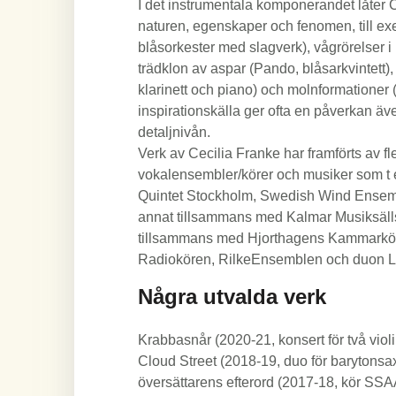
I det instrumentala komponerandet låter Ce
naturen, egenskaper och fenomen, till ex
blåsorkester med slagverk), vågrörelser i
trädklon av aspar (Pando, blåsarkvintett), 
klarinett och piano) och molnformationer
inspirationskälla ger ofta en påverkan ä
detaljnivån.
Verk av Cecilia Franke har framförts av fl
vokalensembler/körer och musiker som t 
Quintet Stockholm, Swedish Wind Ensem
annat tillsammans med Kalmar Musiksäll
tillsammans med Hjorthagens Kammarkör
Radiokören, RilkeEnsemblen och duon Lu
Några utvalda verk
Krabbasnår (2020-21, konsert för två violi
Cloud Street (2018-19, duo för barytonsa
översättarens efterord (2017-18, kör SS