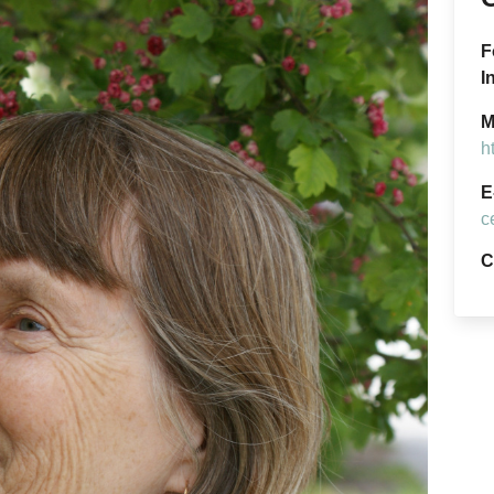
F
I
M
h
E
c
C