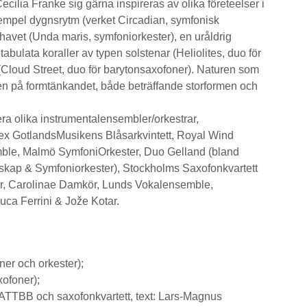
cilia Franke sig gärna inspireras av olika företeelser i
empel dygnsrytm (verket Circadian, symfonisk
 havet (Unda maris, symfoniorkester), en uråldrig
tabulata koraller av typen solstenar (Heliolites, duo för
 (Cloud Street, duo för barytonsaxofoner). Naturen som
ven på formtänkandet, både beträffande storformen och
era olika instrumentalensembler/orkestrar,
ex GotlandsMusikens Blåsarkvintett, Royal Wind
ble, Malmö SymfoniOrkester, Duo Gelland (bland
skap & Symfoniorkester), Stockholms Saxofonkvartett
, Carolinae Damkör, Lunds Vokalensemble,
ca Ferrini & Jože Kotar.
ner och orkester);
xofoner);
AATTBB och saxofonkvartett, text: Lars-Magnus