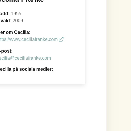
ödd:
1955
nvald:
2009
er om Cecilia:
ttps://www.ceciliafranke.com
-post:
ecilia@ceciliafranke.com
ecilia på sociala medier: