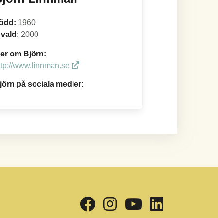
ödd:
1960
nvald:
2000
er om Björn:
ttp://www.linnman.se
jörn på sociala medier: