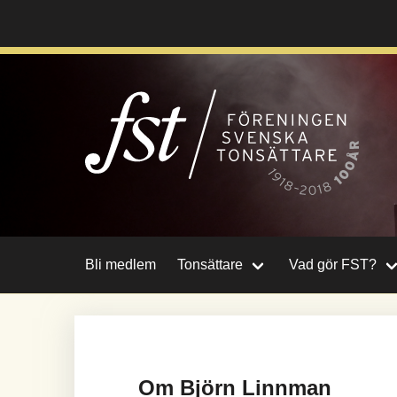
Hoppa
till
huvudinnehåll
Bli medlem
Tonsättare
Vad gör FST?
Om Björn Linnman