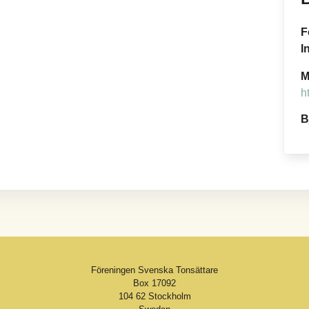
F
I
M
h
B
Föreningen Svenska Tonsättare
Box 17092
104 62 Stockholm