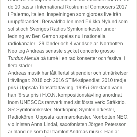
de 10 bästa i International Rostrum of Composers 2017
i Palermo, Italien. Inspelningen som gjordes live från
uruppförandet i Berwaldhallen med Eriikka Nylund som
solist och Sveriges Radios Symfoniorkester under
ledning av Ben Gernon spelas nu i nationella
radiokanaler i 29 länder och 4 världsdelar. Norrbotten
Neo tog Andreas senaste stycket concerto grosso
Turdus Merula
på turné i en rad konserter och festival i
flera städer.
Andreas musik har fått flertal stipendier och utmärkelser
i tävlingar: 2018 och 2016 STIM-stipendiat, 2010 tredje
pris i Uppsala Tonsättartävling, 1995 i Grekland vann
han första pris i H.O.N. kompositionstävling anordnat
inom UNESCOs ramverk med sitt första verk: Stråktrio.
SR Symfoniorkester, Norrköping Symfoniorkester,
Radiokören, Uppsala kammarorkester, Norrbotten NEO,
violinisten Anna Lindal, saxofonisten Jörgen Petersson
är bland de som har framfört Andreas musik. Han är