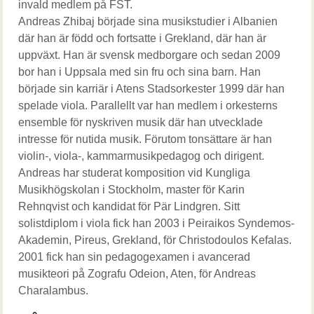
invald medlem på FST.
Andreas Zhibaj började sina musikstudier i Albanien
där han är född och fortsatte i Grekland, där han är
uppväxt. Han är svensk medborgare och sedan 2009
bor han i Uppsala med sin fru och sina barn. Han
började sin karriär i Atens Stadsorkester 1999 där han
spelade viola. Parallellt var han medlem i orkesterns
ensemble för nyskriven musik där han utvecklade
intresse för nutida musik. Förutom tonsättare är han
violin-, viola-, kammarmusikpedagog och dirigent.
Andreas har studerat komposition vid Kungliga
Musikhögskolan i Stockholm, master för Karin
Rehnqvist och kandidat för Pär Lindgren. Sitt
solistdiplom i viola fick han 2003 i Peiraikos Syndemos-
Akademin, Pireus, Grekland, för Christodoulos Kefalas.
2001 fick han sin pedagogexamen i avancerad
musikteori på Zografu Odeion, Aten, för Andreas
Charalambus.