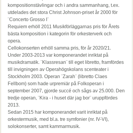
kompositionstävlingar och i andra sammanhang, t.ex.
utdelades det stora Christ Johnson-priset år 2000 för
¨Concerto Grosso I¨
Requiem erhöll 2011 Musikförläggarnas pris för Årets
bästa komposition i kategorin för orkesterverk och
opera.
Cellokonserten erhöll samma pris, för år 2020/21.
Under 2003-2013 var komponerandet inriktat på
musikdramatik. ¨Klassresan¨ till eget libretto, framfördes
till invigningen av Operahögskolans scenteater i
Stockholm 2003. Operan ¨Zarah¨ (libretto Claes
Fellbom) som hade urpremiär på Folkoperan i
september 2007, gjorde succé och sågs av 25.000. Den
tredje operan, ¨Kira - i huset där jag bor¨ uruppfördes
2013.
Sedan 2015 har komponerandet varit inriktat på
orkestermusik, med bl.a. tre symfonier (nr. IV-VI),
solokonserter, samt kammarmusik.