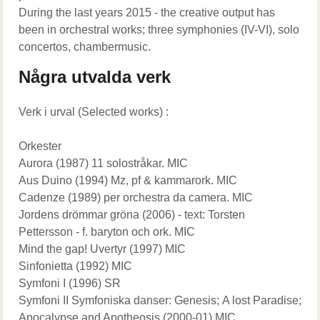
During the last years 2015 - the creative output has
been in orchestral works; three symphonies (IV-VI), solo
concertos, chambermusic.
Några utvalda verk
Verk i urval (Selected works) :
Orkester
Aurora (1987) 11 solostråkar. MIC
Aus Duino (1994) Mz, pf & kammarork. MIC
Cadenze (1989) per orchestra da camera. MIC
Jordens drömmar gröna (2006) - text: Torsten
Pettersson - f. baryton och ork. MIC
Mind the gap! Uvertyr (1997) MIC
Sinfonietta (1992) MIC
Symfoni I (1996) SR
Symfoni II Symfoniska danser: Genesis; A lost Paradise;
Apocalypse and Apotheosis (2000-01) MIC