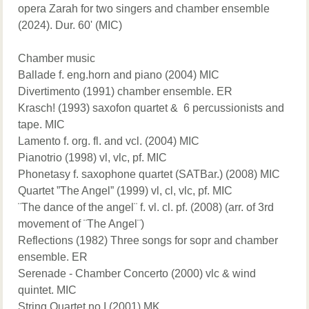
opera Zarah for two singers and chamber ensemble
(2024). Dur. 60' (MIC)
Chamber music
Ballade f. eng.horn and piano (2004) MIC
Divertimento (1991) chamber ensemble. ER
Krasch! (1993) saxofon quartet & 6 percussionists and
tape. MIC
Lamento f. org. fl. and vcl. (2004) MIC
Pianotrio (1998) vl, vlc, pf. MIC
Phonetasy f. saxophone quartet (SATBar.) (2008) MIC
Quartet ”The Angel” (1999) vl, cl, vlc, pf. MIC
¨The dance of the angel¨ f. vl. cl. pf. (2008) (arr. of 3rd
movement of ¨The Angel¨)
Reflections (1982) Three songs for sopr and chamber
ensemble. ER
Serenade - Chamber Concerto (2000) vlc & wind
quintet. MIC
String Quartet no.I (2001) MK