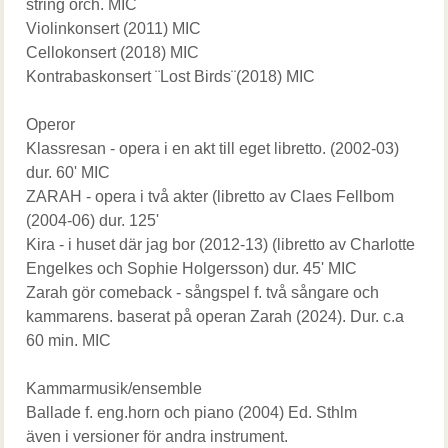
string orch. MIC
Violinkonsert (2011) MIC
Cellokonsert (2018) MIC
Kontrabaskonsert ¨Lost Birds¨(2018) MIC
Operor
Klassresan - opera i en akt till eget libretto. (2002-03)
dur. 60' MIC
ZARAH - opera i två akter (libretto av Claes Fellbom
(2004-06) dur. 125'
Kira - i huset där jag bor (2012-13) (libretto av Charlotte
Engelkes och Sophie Holgersson) dur. 45' MIC
Zarah gör comeback - sångspel f. två sångare och
kammarens. baserat på operan Zarah (2024). Dur. c.a
60 min. MIC
Kammarmusik/ensemble
Ballade f. eng.horn och piano (2004) Ed. Sthlm
även i versioner för andra instrument.