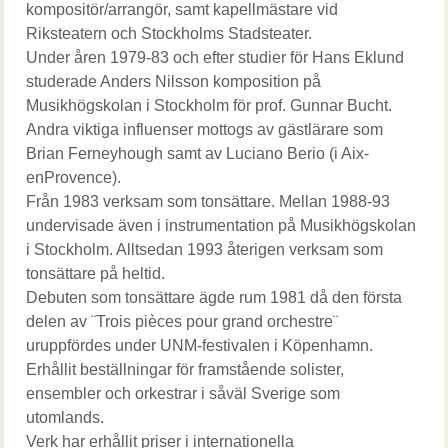
kompositör/arrangör, samt kapellmästare vid
Riksteatern och Stockholms Stadsteater.
Under åren 1979-83 och efter studier för Hans Eklund
studerade Anders Nilsson komposition på
Musikhögskolan i Stockholm för prof. Gunnar Bucht.
Andra viktiga influenser mottogs av gästlärare som
Brian Ferneyhough samt av Luciano Berio (i Aix-
enProvence).
Från 1983 verksam som tonsättare. Mellan 1988-93
undervisade även i instrumentation på Musikhögskolan
i Stockholm. Alltsedan 1993 återigen verksam som
tonsättare på heltid.
Debuten som tonsättare ägde rum 1981 då den första
delen av ¨Trois pièces pour grand orchestre¨
uruppfördes under UNM-festivalen i Köpenhamn.
Erhållit beställningar för framstående solister,
ensembler och orkestrar i såväl Sverige som
utomlands.
Verk har erhållit priser i internationella