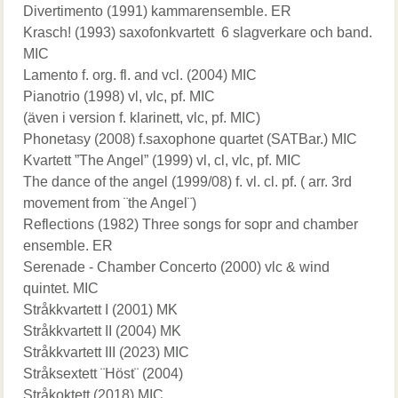
Divertimento (1991) kammarensemble. ER
Krasch! (1993) saxofonkvartett 6 slagverkare och band.
MIC
Lamento f. org. fl. and vcl. (2004) MIC
Pianotrio (1998) vl, vlc, pf. MIC
(även i version f. klarinett, vlc, pf. MIC)
Phonetasy (2008) f.saxophone quartet (SATBar.) MIC
Kvartett ”The Angel” (1999) vl, cl, vlc, pf. MIC
The dance of the angel (1999/08) f. vl. cl. pf. ( arr. 3rd
movement from ¨the Angel¨)
Reflections (1982) Three songs for sopr and chamber
ensemble. ER
Serenade - Chamber Concerto (2000) vlc & wind
quintet. MIC
Stråkkvartett I (2001) MK
Stråkkvartett II (2004) MK
Stråkkvartett III (2023) MIC
Stråksextett ¨Höst¨ (2004)
Stråkoktett (2018) MIC