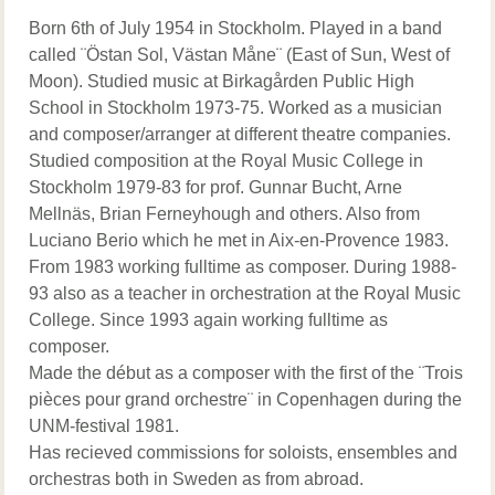
Born 6th of July 1954 in Stockholm. Played in a band
called ¨Östan Sol, Västan Måne¨ (East of Sun, West of
Moon). Studied music at Birkagården Public High
School in Stockholm 1973-75. Worked as a musician
and composer/arranger at different theatre companies.
Studied composition at the Royal Music College in
Stockholm 1979-83 for prof. Gunnar Bucht, Arne
Mellnäs, Brian Ferneyhough and others. Also from
Luciano Berio which he met in Aix-en-Provence 1983.
From 1983 working fulltime as composer. During 1988-
93 also as a teacher in orchestration at the Royal Music
College. Since 1993 again working fulltime as
composer.
Made the début as a composer with the first of the ¨Trois
pièces pour grand orchestre¨ in Copenhagen during the
UNM-festival 1981.
Has recieved commissions for soloists, ensembles and
orchestras both in Sweden as from abroad.