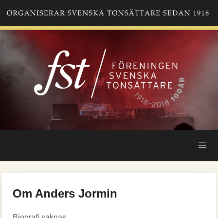
Hoppa
till
huvudinnehåll
Om Anders Jormin
Biografi saknas