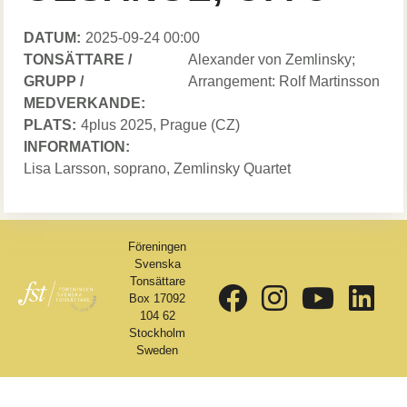
DATUM:
Datum
2025-09-24 00:00
TONSÄTTARE /
Tonsättare
Alexander von Zemlinsky;
GRUPP /
/
Arrangement: Rolf Martinsson
MEDVERKANDE:
Grupp
PLATS:
4plus 2025
, Prague
/
(CZ)
INFORMATION:
Medverkande
Lisa Larsson, soprano, Zemlinsky Quartet
Föreningen
Svenska
Tonsättare
Box 17092
104 62
Stockholm
Sweden