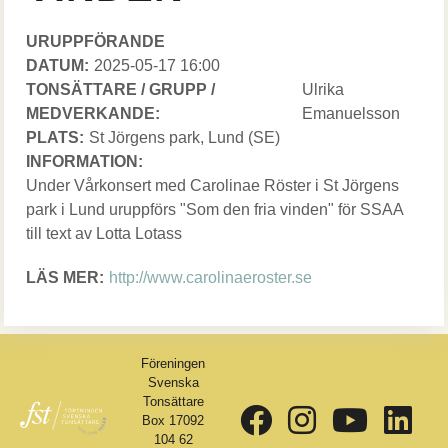
URUPPFÖRANDE
DATUM:
Datum
2025-05-17 16:00
TONSÄTTARE / GRUPP /
Tonsättare
Ulrika
MEDVERKANDE:
/
Emanuelsson
PLATS:
St Jörgens park
, Lund
(SE)
Grupp
INFORMATION:
/
Under Vårkonsert med Carolinae Röster i St Jörgens
Medverkande
park i Lund uruppförs "Som den fria vinden" för SSAA
till text av Lotta Lotass
LÄS MER:
Link
http://www.carolinaeroster.se
Föreningen
Svenska
Tonsättare
Box 17092
104 62