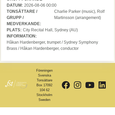
DATUM:
Datum
2026-08-06 00:00
TONSÄTTARE /
Tonsättare
Charlie Parker (music), Rolf
GRUPP /
/
Martinsson (arrangement)
MEDVERKANDE:
Grupp
PLATS:
City Recital Hall
, Sydney
/
(AU)
INFORMATION:
Medverkande
Håkan Hardenberger, trumpet / Sydney Symphony
Brass / Håkan Hardenberger, conductor
Föreningen
Svenska
Tonsättare
Box 17092
104 62
Stockholm
Sweden