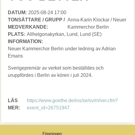
DATUM:
Datum
2025-08-24 17:00
TONSÄTTARE / GRUPP /
Tonsättare
Anna-Karin Klockar / Neuer
MEDVERKANDE:
/
Kammerchor Berlin
PLATS:
Allhelgonakyrkan, Lund
Grupp
, Lund
(SE)
INFORMATION:
/
Neuer Kammerchor Berlin under ledning av Adrian
Medverkande
Emans
Sverigepremiär av verket som beställdes och
uruppfördes i Berlin av kören i juli 2024.
LÄS
Link
https://www.goethe.de/ins/se/sv/m/ver.cfm?
MER:
event_id=26751947
Föreningen