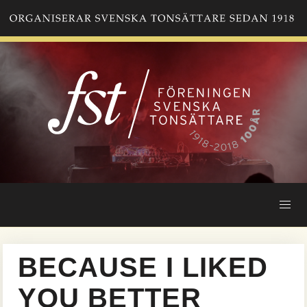
Hoppa
till
huvudinnehåll
BECAUSE I LIKED
YOU BETTER