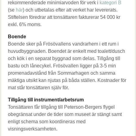
rekommenderade minimiarvoden för verk i
kategori B
(se
här
) och utbetalas efter att verket har levererats.
Stiftelsen föredrar att tonsättaren fakturerar 54 000 kr
exkl. 6% moms.
Boende
Boende sker på Frösövallens vandrarhem i ett rum i
huvudbyggnaden. Boendet är enkelt med toalett/dusch
och kök i en separat byggnad som delas. Tillgång till
bastu och lånecykel. Frösövallen ligger på 3-5 min
promenadavstånd från Sommarhagen och samma
mäktiga utsikt kan njutas på båda ställen. Kostnader för
mat står tonsättaren själv för.
Tillgång till instrument/arbetsrum
Tonsättaren får tillgång till Peterson-Bergers flygel
obegränsat under de tider som museet är stängt samt
enligt schema som koordineras med
visningsverksamheten.