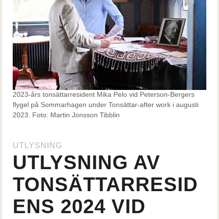
2023-års tonsättarresident Mika Pelo vid Peterson-Bergers
flygel på Sommarhagen under Tonsättar-after work i augusti
2023. Foto: Martin Jonsson Tibblin
UTLYSNING
UTLYSNING AV
TONSÄTTARRESID
ENS 2024 VID