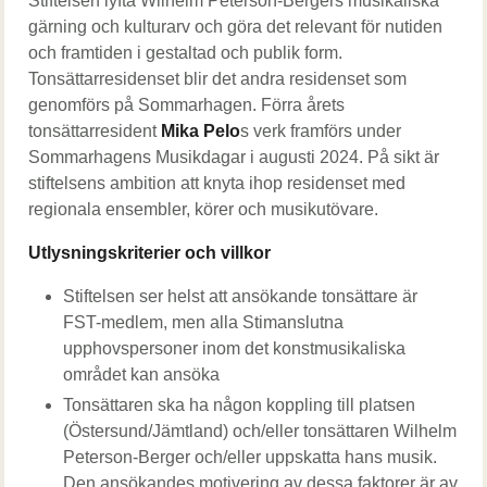
Stiftelsen lyfta Wilhelm Peterson-Bergers musikaliska
gärning och kulturarv och göra det relevant för nutiden
och framtiden i gestaltad och publik form.
Tonsättarresidenset blir det andra residenset som
genomförs på Sommarhagen. Förra årets
tonsättarresident
Mika Pelo
s verk framförs under
Sommarhagens Musikdagar i augusti 2024. På sikt är
stiftelsens ambition att knyta ihop residenset med
regionala ensembler, körer och musikutövare.
Utlysningskriterier och villkor
Stiftelsen ser helst att ansökande tonsättare är
FST-medlem, men alla Stimanslutna
upphovspersoner inom det konstmusikaliska
området kan ansöka
Tonsättaren ska ha någon koppling till platsen
(Östersund/Jämtland) och/eller tonsättaren Wilhelm
Peterson-Berger och/eller uppskatta hans musik.
Den ansökandes motivering av dessa faktorer är av