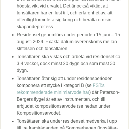
högsta vikt vid urvalet. Det är också viktigt att
tonsättaren har en lust till, och erfarenhet av, att
offentligt formulera sig kring och berätta om sin
skapandeprocess.
Residenset genomförs under perioden 15 juni – 15
augusti 2024. Exakta datum överenskoms mellan
stiftelsen och tonsättaren.
Tonsättaren ska vistas och arbeta vid residenset ca
3-4 veckor, dock minst 20 dygn och som mest 30
dygn.
Tonsättaren åtar sig att under residensperioden
komponera ett stycke i kategori B (se
FST:s
rekommenderade minimiarvode här
) där Peterson-
Bergers flygel är ett av instrumenten, och till
erbjudet kompositionsarvode (se nedan under
Kompositionsarvode).
Tonsättaren ska under residenset medverka i upp
till tre framträdanden på Sommarhagen (tonsättar-