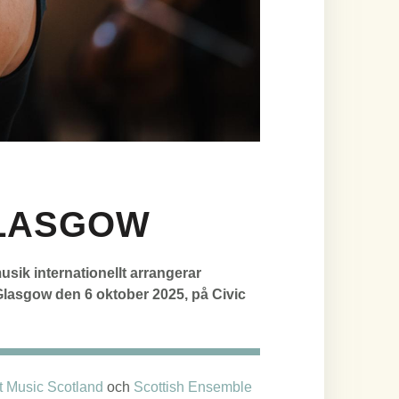
GLASGOW
usik internationellt arrangerar
lasgow den 6 oktober 2025, på Civic
t Music Scotland
och
Scottish Ensemble