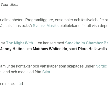
 Your Shell
r allmänheten. Programläggare, ensembler och festivalchefer
På plats finns också
Svensk Musiks
bibliotekarie för att visa de
erar
The Night With…
en konsert med
Stockholm Chamber B
v
Jenny Hettne
och
Matthew Whiteside
, samt
Piers Hellawells
fram ur de kontakter och vänskaper som skapades under
Nordic
otland och med stöd från
Stim
.
er mm., se
här
!