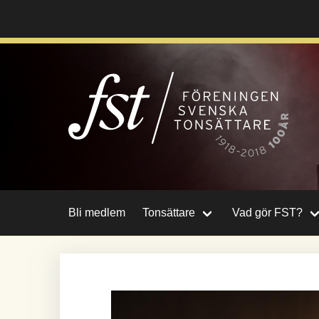
Hoppa
till
huvudinnehåll
Bli medlem
Tonsättare
Vad gör FST?
Image
Bild