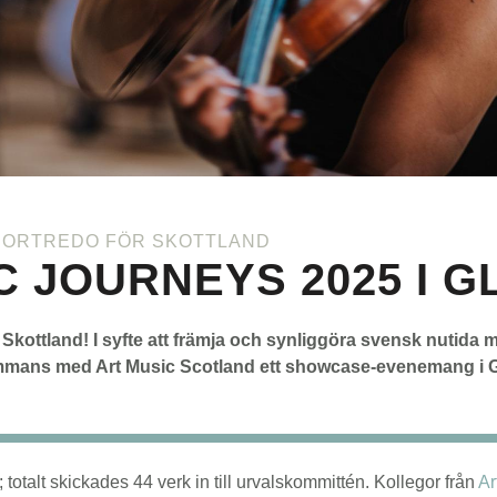
PORTREDO FÖR SKOTTLAND
C JOURNEYS 2025 I 
 Skottland!
I syfte att främja och synliggöra svensk nutida m
mmans med Art Music Scotland ett showcase-evenemang i G
rt; totalt skickades 44 verk in till urvalskommittén. Kollegor från
Ar