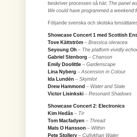
beskriver processen så här:
The panel was
We could have programmed a weekend fest
Följande svenska och skotska tonsättares v
Showcase Concert 1 med Scottish E
Tove Kättström
–
Brassica oleracea
Seyoung Oh
–
The platform vividly echo
Gabriel Stenborg
–
Chanson
Emily Doolittle
–
Gardenscape
Lina Nyberg
–
Ascension in Colour
Ida Lundén
–
Skymlot
Drew Hammond
–
Water and Slate
Victor Lisinkski
–
Resonant Shadows
Showcase Concert 2: Electronics
Kim Hedås
–
Tir
Tom Macfadyen
–
Thread
Mats O Hansson
–
Within
Pete Stollery
–
Cullykhan Water