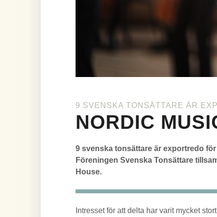
9 SVENSKA TONSÄTTARE ÄR EX
NORDIC MUSI
Lead
9 svenska tonsättare är exportredo för
Föreningen Svenska Tonsättare tillsa
House.
body
Intresset för att delta har varit mycket sto