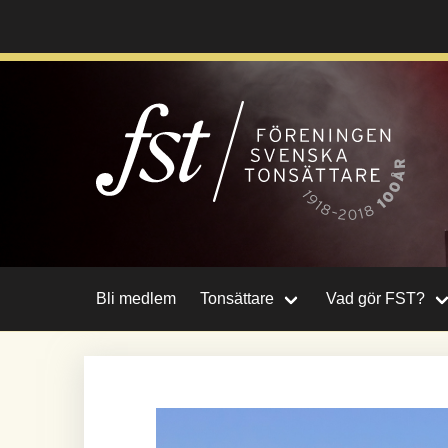
Hoppa
till
huvudinnehåll
Bli medlem
Tonsättare
Vad gör FST?
Image
Bild