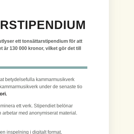
ERSTIPENDIUM
yser ett tonsättarstipendium för att
är 130 000 kronor, vilket gör det till
.
erat betydelsefulla kammarmusikverk
e kammarmusikverk under de senaste tio
ori.
inera ett verk. Stipendiet belönar
n arbetar med anonymiserat material.
en inspelning i digitalt format.