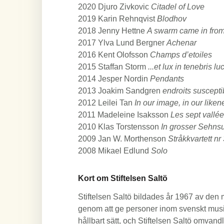
2020 Djuro Zivkovic
Citadel of Love
2019 Karin Rehnqvist
Blodhov
2018 Jenny Hettne
A swarm came in from
2017 Ylva Lund Bergner
Achenar
2016 Kent Olofsson
Champs d’etoiles
2015 Staffan Storm
...et lux in tenebris lu
2014 Jesper Nordin
Pendants
2013 Joakim Sandgren
endroits suscepti
2012 Leilei Tan
In our image, in our liken
2011 Madeleine Isaksson
Les sept vallé
2010 Klas Torstensson
In grosser Sehns
2009 Jan W. Morthenson
Stråkkvartett nr
2008 Mikael Edlund
Solo
Kort om Stiftelsen Saltö
Stiftelsen Saltö bildades år 1967 av den
genom att ge personer inom svenskt musikli
hållbart sätt, och Stiftelsen Saltö omvandla