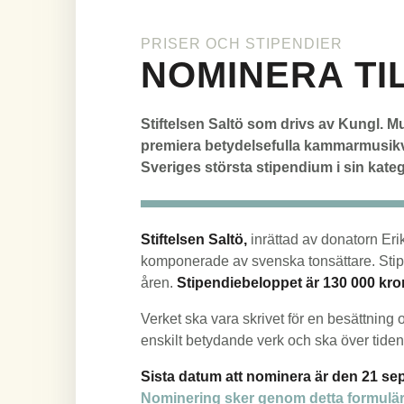
PRISER OCH STIPENDIER
NOMINERA TI
Lead
Stiftelsen Saltö som drivs av Kungl. 
premiera betydelsefulla kammarmusik
Sveriges största stipendium i sin kate
body
Stiftelsen Saltö,
inrättad av donatorn Er
komponerade av svenska tonsättare. Stip
åren.
Stipendiebeloppet är 130 000 krono
Verket ska vara skrivet för en besättnin
enskilt betydande verk och ska över tid
Sista datum att nominera är den 21 s
Nominering sker genom detta formulä