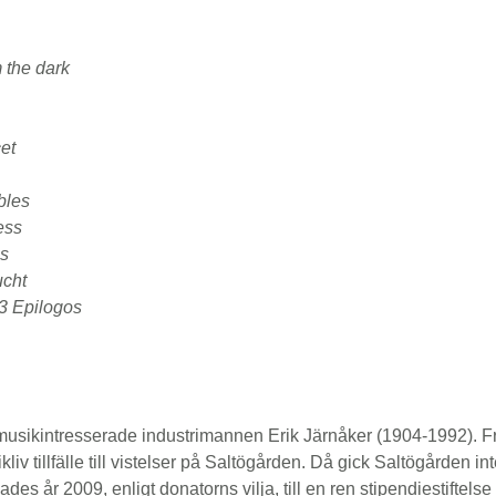
 the dark
cet
bles
ess
es
ucht
 3 Epilogos
 musikintresserade industrimannen Erik Järnåker (1904-1992). 
v tillfälle till vistelser på Saltögården. Då gick Saltögården int
des år 2009, enligt donatorns vilja, till en ren stipendiestiftelse 