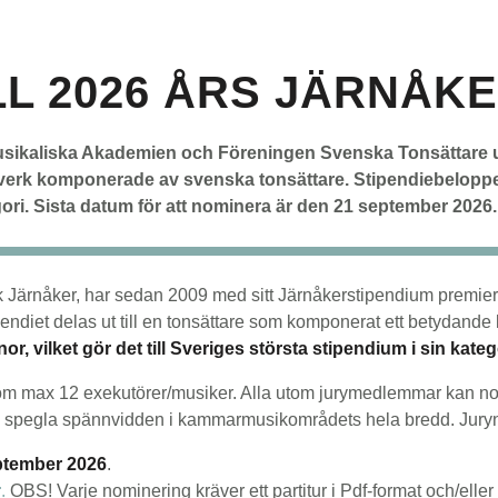
LL 2026 ÅRS JÄRNÅK
Musikaliska Akademien och Föreningen Svenska Tonsättare utl
verk komponerade av svenska tonsättare.
Stipendiebeloppet 
gori.
Sista datum för att nominera är den 21 september 2026
ik Järnåker, har sedan 2009 med sitt Järnåkerstipendium premi
endiet delas ut till en tonsättare som komponerat ett betydand
r, vilket gör det till Sveriges största stipendium i sin kateg
g om max 12 exekutörer/musiker. Alla utom jurymedlemmar kan nom
en spegla spännvidden i kammarmusikområdets hela bredd. Jury
eptember 2026
.
r
.
OBS!
Varje nominering kräver ett partitur i Pdf-format och/eller 