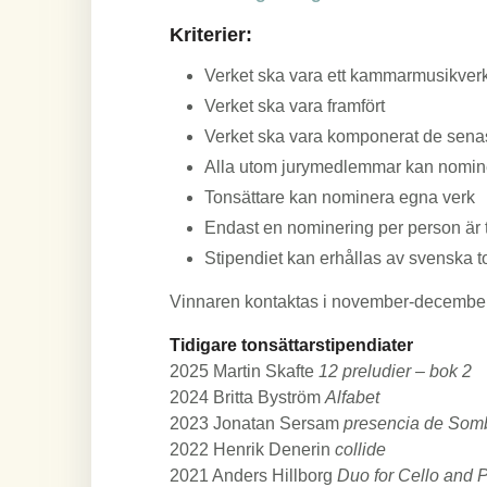
Kriterier:
Verket ska vara ett kammarmusikverk 
Verket ska vara framfört
Verket ska vara komponerat de sena
Alla utom jurymedlemmar kan nomine
Tonsättare kan nominera egna verk
Endast en nominering per person är t
Stipendiet kan erhållas av svenska t
Vinnaren kontaktas i november-december. 
Tidigare tonsättarstipendiater
2025
Martin Skafte
12 preludier – bok 2
2024 Britta Byström
Alfabet
2023 Jonatan Sersam
presencia de Som
2022 Henrik Denerin
collide
2021 Anders Hillborg
Duo for Cello and 