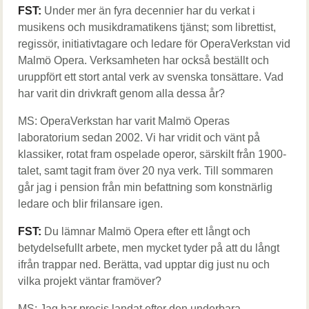
FST:
Under mer än fyra decennier har du verkat i
musikens och musikdramatikens tjänst; som librettist,
regissör, initiativtagare och ledare för OperaVerkstan vid
Malmö Opera. Verksamheten har också beställt och
uruppfört ett stort antal verk av svenska tonsättare. Vad
har varit din drivkraft genom alla dessa år?
MS: OperaVerkstan har varit Malmö Operas
laboratorium sedan 2002. Vi har vridit och vänt på
klassiker, rotat fram ospelade operor, särskilt från 1900-
talet, samt tagit fram över 20 nya verk. Till sommaren
går jag i pension från min befattning som konstnärlig
ledare och blir frilansare igen.
FST:
Du lämnar Malmö Opera efter ett långt och
betydelsefullt arbete, men mycket tyder på att du långt
ifrån trappar ned. Berätta, vad upptar dig just nu och
vilka projekt väntar framöver?
MS: Jag har precis landat efter den underbara